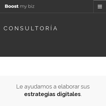
INICIO
CONSULTORÍA
¿QUIENES SOMOS?
PRODUCTOS Y SERVICIOS
DEMO
EMPLEOS
CONTACTO
ESP
Le ayudamos a elaborar sus
estrategias digitales
.